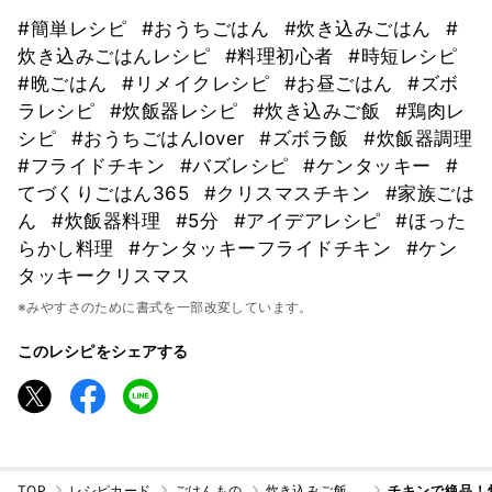
#簡単レシピ
#おうちごはん
#炊き込みごはん
#
炊き込みごはんレシピ
#料理初心者
#時短レシピ
#晩ごはん
#リメイクレシピ
#お昼ごはん
#ズボ
ラレシピ
#炊飯器レシピ
#炊き込みご飯
#鶏肉レ
シピ
#おうちごはんlover
#ズボラ飯
#炊飯器調理
#フライドチキン
#バズレシピ
#ケンタッキー
#
てづくりごはん365
#クリスマスチキン
#家族ごは
ん
#炊飯器料理
#5分
#アイデアレシピ
#ほった
らかし料理
#ケンタッキーフライドチキン
#ケン
タッキークリスマス
※みやすさのために書式を一部改変しています。
このレシピをシェアする
TOP
レシピカード
ごはんもの
炊き込みご飯・混ぜご飯
チキンで絶品！炊