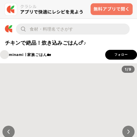
チキンで絶品！炊き込みごはん🍗♪
minami ∣ 家族ごはん🏡
フォロー
1/9