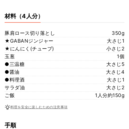
材料
（4人分）
豚肩ロース切り落とし
350g
★GABANジンジャー
大さじ1
★にんにく(チューブ)
小さじ2
玉葱
1個
●三温糖
大さじ5
●醤油
大さじ4
●料理酒
大さじ1
サラダ油
大さじ2
ご飯
1人分約150g
料理を安全に楽しむための注意事項
手順