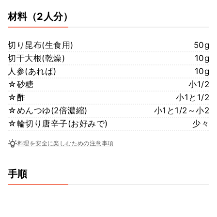
材料
（2人分）
切り昆布(生食用)
50g
切干大根(乾燥)
10g
人参(あれば)
10g
☆砂糖
小1/2
☆酢
小1と1/2
☆めんつゆ(2倍濃縮)
小1と1/2～小2
☆輪切り唐辛子(お好みで)
少々
料理を安全に楽しむための注意事項
手順