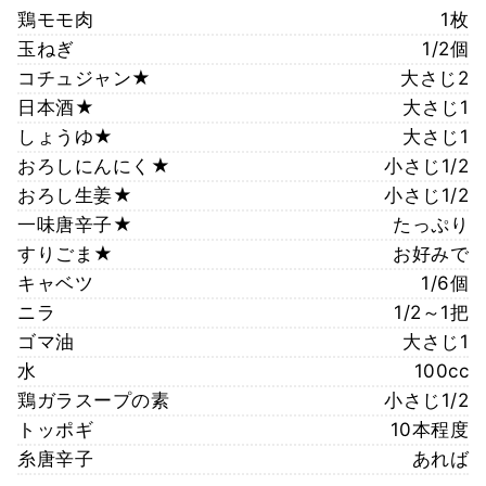
鶏モモ肉
1枚
玉ねぎ
1/2個
コチュジャン★
大さじ2
日本酒★
大さじ1
しょうゆ★
大さじ1
おろしにんにく★
小さじ1/2
おろし生姜★
小さじ1/2
一味唐辛子★
たっぷり
すりごま★
お好みで
キャベツ
1/6個
ニラ
1/2～1把
ゴマ油
大さじ1
水
100cc
鶏ガラスープの素
小さじ1/2
トッポギ
10本程度
糸唐辛子
あれば