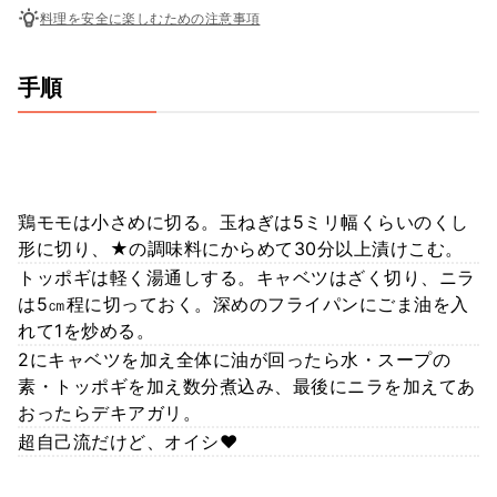
料理を安全に楽しむための注意事項
手順
鶏モモは小さめに切る。玉ねぎは5ミリ幅くらいのくし
形に切り、★の調味料にからめて30分以上漬けこむ。
トッポギは軽く湯通しする。キャベツはざく切り、ニラ
は5㎝程に切っておく。深めのフライパンにごま油を入
れて1を炒める。
2にキャベツを加え全体に油が回ったら水・スープの
素・トッポギを加え数分煮込み、最後にニラを加えてあ
おったらデキアガリ。
超自己流だけど、オイシ♥