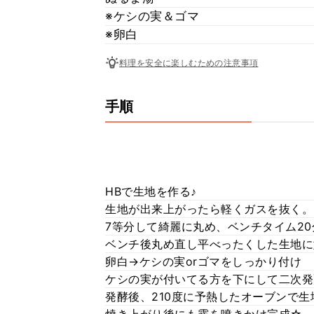
※ケシの実＆ゴマ
※卵白
料理を安全に楽しむための注意事項
手順
HBで生地を作る♪
生地が出来上がったら軽くガスを抜く。
7等分して綺麗に丸め、ベンチタイム20
ベンチ後丸め直し平べったくした生地に
卵白→ケシの実orゴマをしっかり付け
ケシの実が付いてる方を下にして二次発
発酵後、210度に予熱したオーブンで生