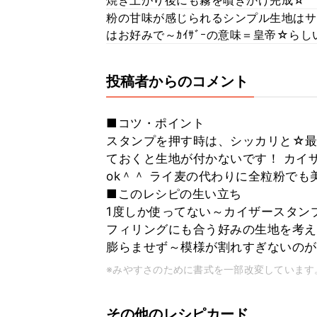
焼き上がり後にも霧を噴きかけ完成☆
粉の甘味が感じられるシンプル生地はサン
はお好みで～ｶｲｻﾞｰの意味＝皇帝☆らしいで
投稿者からのコメント
■コツ・ポイント
スタンプを押す時は、シッカリと☆最
ておくと生地が付かないです！ カイ
ok＾＾ ライ麦の代わりに全粒粉でも
■このレシピの生い立ち
1度しか使ってない～カイザースタン
フィリングにも合う好みの生地を考えて
膨らませず～模様が割れすぎないのが・
※みやすさのために書式を一部改変しています
その他のレシピカード