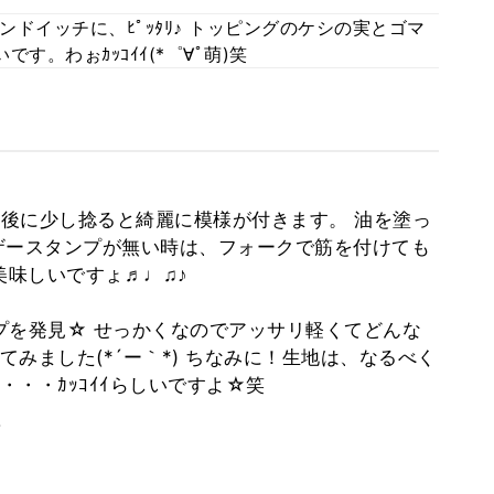
ドイッチに、ﾋﾟｯﾀﾘ♪ トッピングのケシの実とゴマ
す。わぉｶｯｺｲｲ(*゜∀ﾟ萌)笑
後に少し捻ると綺麗に模様が付きます。 油を塗っ
ザースタンプが無い時は、フォークで筋を付けても
美味しいですょ♬♩♫♪
プを発見☆ せっかくなのでアッサリ軽くてどんな
みました(*´ー｀*) ちなみに！生地は、なるべく
・・ｶｯｺｲｲらしいですよ☆笑
。