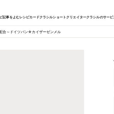
ピ
記事をよむ
レシピカード
クラシルショート
クリエイター
クラシルのサービ
配合～ドイツパン☆カイザーゼンメル