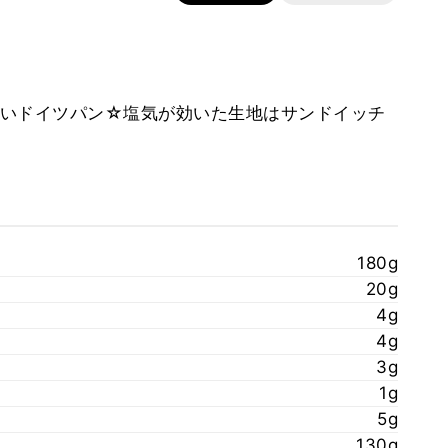
いドイツパン☆塩気が効いた生地はサンドイッチ
180g
20g
4g
4g
3g
1g
5g
130g