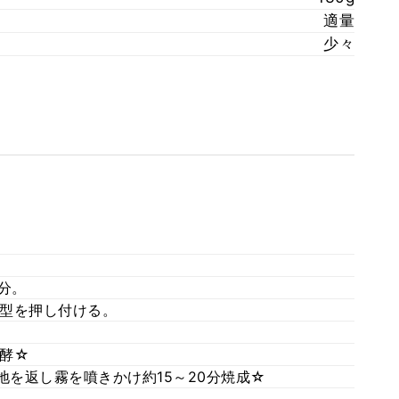
適量
少々
分。
型を押し付ける。
酵☆
地を返し霧を噴きかけ約15～20分焼成☆