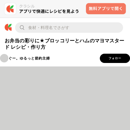
お弁当の彩りに★ブロッコリーとハムのマヨマスター
ド レシピ・作り方
ぐー。ゆるっと節約主婦
フォロー