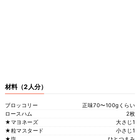
材料
（2人分）
ブロッコリー
正味70〜100gくらい
ロースハム
2枚
★マヨネーズ
大さじ1
★粒マスタード
小さじ1
★塩
ひとつまみ