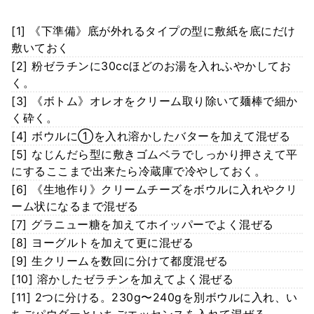
[1] 《下準備》底が外れるタイプの型に敷紙を底にだけ
敷いておく
[2] 粉ゼラチンに30ccほどのお湯を入れふやかしてお
く。
[3] 《ボトム》オレオをクリーム取り除いて麺棒で細か
く砕く。
[4] ボウルに①を入れ溶かしたバターを加えて混ぜる
[5] なじんだら型に敷きゴムベラでしっかり押さえて平
にするここまで出来たら冷蔵庫で冷やしておく。
[6] 《生地作り》クリームチーズをボウルに入れやクリ
ーム状になるまで混ぜる
[7] グラニュー糖を加えてホイッパーでよく混ぜる
[8] ヨーグルトを加えて更に混ぜる
[9] 生クリームを数回に分けて都度混ぜる
[10] 溶かしたゼラチンを加えてよく混ぜる
[11] 2つに分ける。230g〜240gを別ボウルに入れ、い
ちごパウダーといちごエッセンスを入れて混ぜる。