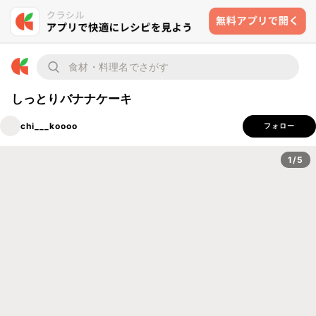
しっとりバナナケーキ
chi___koooo
フォロー
1/5