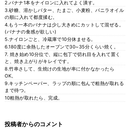
2.バナナ1本をナイロンに入れてよく潰す。
3.砂糖、溶かしバター、たまご、小麦粉、バニラオイル
の順に入れて都度揉む。
4.もう一本のバナナは少し大きめにカットして混ぜる。
(バナナの食感が欲しい)
5.ナイロンごと、冷蔵庫で10分休ませる。
6.180度に余熱したオーブンで30~35分くらい焼く。
7. 焼き始め10分位で、縦に包丁で切れ目を入れて置く
と、焼き上がりがキレイです。
8.竹串さして、生焼けの生地が串に付かなかったら
OK。
9.キッチンペーパー、ラップの順に包んで粗熱が取れる
まで待つ。
10粗熱が取れたら、完成。
投稿者からのコメント