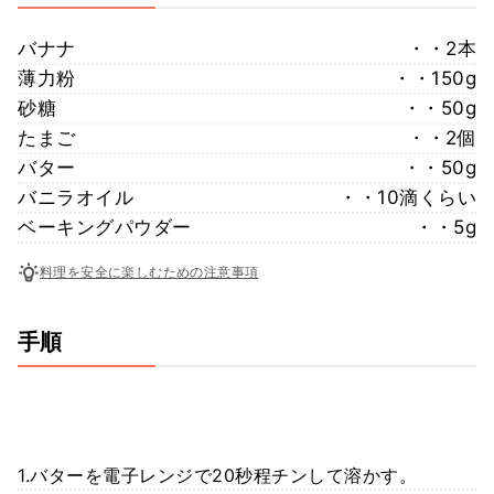
バナナ
・・2本
薄力粉
・・150g
砂糖
・・50g
たまご
・・2個
バター
・・50g
バニラオイル
・・10滴くらい
ベーキングパウダー
・・5g
料理を安全に楽しむための注意事項
手順
1.バターを電子レンジで20秒程チンして溶かす。