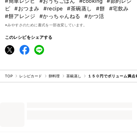
#簡単レシピ
#おうちごはん
#cooking
#節約レシ
ピ
#おつまみ
#recipe
#茶碗蒸し
#餅
#宅飲み
#餅アレンジ
#かっちゃんねる
#かつ活
※みやすさのために書式を一部改変しています。
このレシピをシェアする
TOP
レシピカード
卵料理
茶碗蒸し
１５０円でボリューム満点