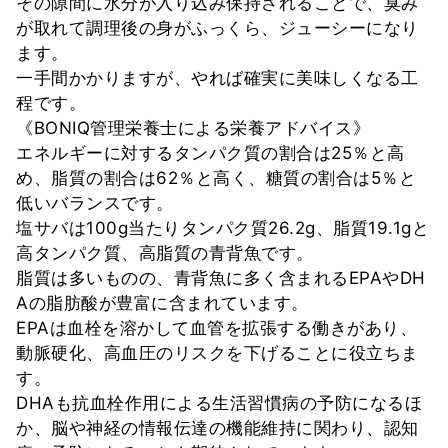
その隙間に水分が入り込み保持されることで、臭み
が取れて調理後の身がふっくら、ジューシーになり
ます。
一手間かかりますが、やれば確実に美味しくなる工
程です。
《BONIQ管理栄養士による栄養アドバイス》
エネルギーに対するタンパク質の割合は25％と高
め、脂質の割合は62％と高く、糖質の割合は5％と
低いバランスです。
塩サバは100g当たりタンパク質26.2g、脂質19.1gと
高タンパク質、高脂質の青背魚です。
脂質は多いものの、青背魚に多く含まれるEPAやDH
Aの脂肪酸が豊富に含まれています。
EPAは血栓を溶かして血管を拡張する働きがあり、
動脈硬化、高血圧のリスクを下げることに役立ちま
す。
DHAも抗血栓作用による生活習慣病の予防になるほ
か、脳や神経の情報伝達の機能維持に関わり、認知