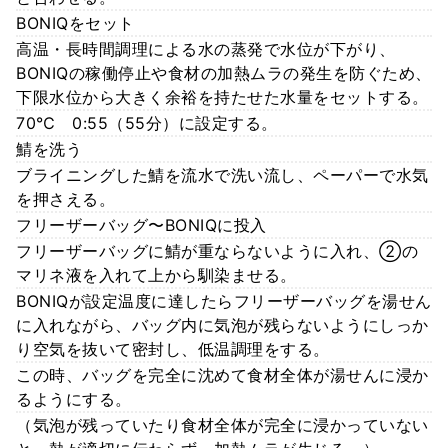
BONIQをセット
高温・長時間調理による水の蒸発で水位が下がり、
BONIQの稼働停止や食材の加熱ムラの発生を防ぐため、
下限水位から大きく余裕を持たせた水量をセットする。
70℃ 0:55（55分）に設定する。
鯖を洗う
ブライニングした鯖を流水で洗い流し、ペーパーで水気
を押さえる。
フリーザーバッグ〜BONIQに投入
フリーザーバッグに鯖が重ならないように入れ、②の
マリネ液を入れて上から馴染ませる。
BONIQが設定温度に達したらフリーザーバッグを湯せん
に入れながら、バッグ内に気泡が残らないようにしっか
り空気を抜いて密封し、低温調理をする。
この時、バッグを完全に沈めて食材全体が湯せんに浸か
るようにする。
（気泡が残っていたり食材全体が完全に浸かっていない