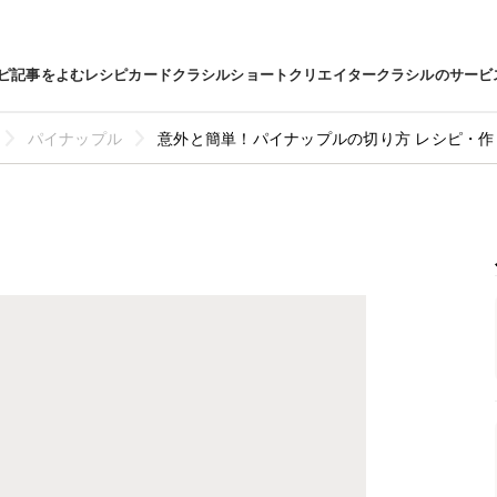
ピ
記事をよむ
レシピカード
クラシルショート
クリエイター
クラシルのサービ
パイナップル
意外と簡単！パイナップルの切り方 レシピ・作