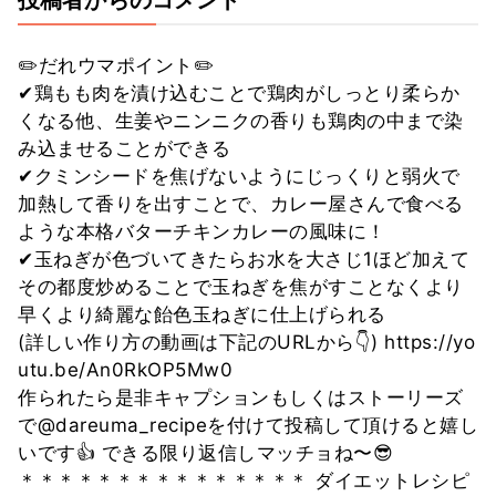
✏️だれウマポイント✏️
✔︎鶏もも肉を漬け込むことで鶏肉がしっとり柔らか
くなる他、生姜やニンニクの香りも鶏肉の中まで染
み込ませることができる
✔︎クミンシードを焦げないようにじっくりと弱火で
加熱して香りを出すことで、カレー屋さんで食べる
ような本格バターチキンカレーの風味に！
✔︎玉ねぎが色づいてきたらお水を大さじ1ほど加えて
その都度炒めることで玉ねぎを焦がすことなくより
早くより綺麗な飴色玉ねぎに仕上げられる
(詳しい作り方の動画は下記のURLから👇) https://yo
utu.be/An0RkOP5Mw0
作られたら是非キャプションもしくはストーリーズ
で@dareuma_recipeを付けて投稿して頂けると嬉し
いです👍 できる限り返信しマッチョね〜😎
＊＊＊＊＊＊＊＊＊＊＊＊＊＊＊ ダイエットレシピ