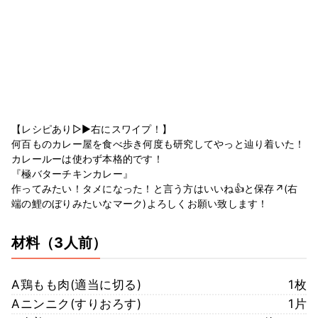
【レシピあり▷▶︎右にスワイプ！】
何百ものカレー屋を食べ歩き何度も研究してやっと辿り着いた！
カレールーは使わず本格的です！
『極バターチキンカレー』
作ってみたい！タメになった！と言う方はいいね👍と保存↗️(右
端の鯉のぼりみたいなマーク)よろしくお願い致します！
材料
（3人前）
A鶏もも肉(適当に切る)
1枚
Aニンニク(すりおろす)
1片