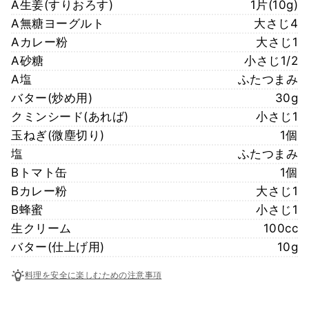
A生姜(すりおろす)
1片(10g)
A無糖ヨーグルト
大さじ4
Aカレー粉
大さじ1
A砂糖
小さじ1/2
A塩
ふたつまみ
バター(炒め用)
30g
クミンシード(あれば)
小さじ1
玉ねぎ(微塵切り)
1個
塩
ふたつまみ
Bトマト缶
1個
Bカレー粉
大さじ1
B蜂蜜
小さじ1
生クリーム
100cc
バター(仕上げ用)
10g
料理を安全に楽しむための注意事項