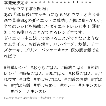
本発売決定🎉 ＊＊＊＊＊＊＊＊＊＊＊＊＊＊＊
『やせウマずぼら飯 極』
あの「30日後にマッチョになるだれウマ」と言う企
画で見事8kgのダイエットに成功した際に食べていた
全てのレシピを掲載したダイエットレシピ本！ 運動
無しでも痩せることができるレシピ本です。
ダイエット中に決して食べることができないような
オムライス、お好み焼き、ハンバーグ、炒飯、チー
ズケーキ、プリン、パンケーキetc..僕の痩せ飯であ
ればそ
#簡単レシピ
#おうちごはん
#節約ごはん
#節約
レシピ
#時短ごはん
#晩ごはん
#お昼ごはん
#だ
れウマ
#自炊
#ずぼらごはん
#ご飯のお供
#ずぼ
ら
#ずぼら飯
#ずぼらめし
#カレー
#チキンカレ
ー
#バターチキンカレー
※みやすさのために書式を一部改変しています。