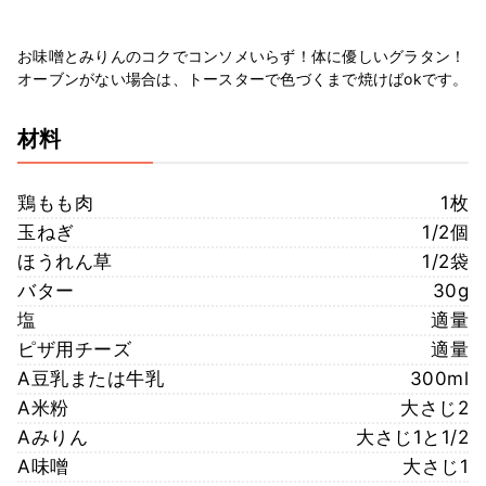
お味噌とみりんのコクでコンソメいらず！体に優しいグラタン！
オーブンがない場合は、トースターで色づくまで焼けばokです。
材料
鶏もも肉
1枚
玉ねぎ
1/2個
ほうれん草
1/2袋
バター
30g
塩
適量
ピザ用チーズ
適量
A豆乳または牛乳
300ml
A米粉
大さじ2
Aみりん
大さじ1と1/2
A味噌
大さじ1