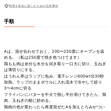
料理を安全に楽しむための注意事項
手順
Aは、混ぜ合わせておく。200〜250度にオーブンを温
める。（私は250度で焼き色つけてます）
鶏もも肉は余分な水分を拭き取り一口大に切り、玉ねぎ
は薄切りにする。
ほうれん草はラップに包み、電子レンジ600w1分30秒
加熱。ラップのままボウルに入れ流水で冷やして絞り
3〜4cmに切る
フライパンにバターを中火で熱し半分溶けてきたら、鶏
肉、玉ねぎの順に炒める。
鶏肉の色が変わったら再度混ぜたAを加えとろみがつい