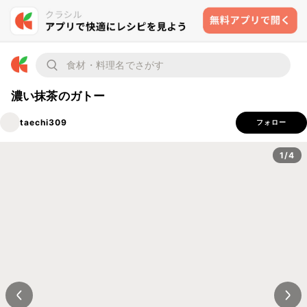
濃い抹茶のガトー
taechi309
フォロー
1/4