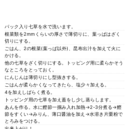
パック入り七草を水で洗います。
根菜類を2mmくらいの厚さで薄切りに、葉っぱはざく
切りにする。
ごはん、2の根菜(葉っぱ以外)、昆布出汁を加えて火に
かける。
他の七草をざく切りにする。トッピング用に柔らかそう
なところをとっておく。
にんじんは薄切りにし型抜きする。
ごはんが柔らかくなってきたら、塩少々加える。
4を加えしばらく煮る。
トッピング用の七草を加え蓋をし少し蒸らします。
あんを作る。水に鰹節一掴み入れ加熱→2-3分煮る→鰹
節をすくい→みりん、薄口醤油を加え→水溶き片栗粉で
とろみをつける。
出来上がり！