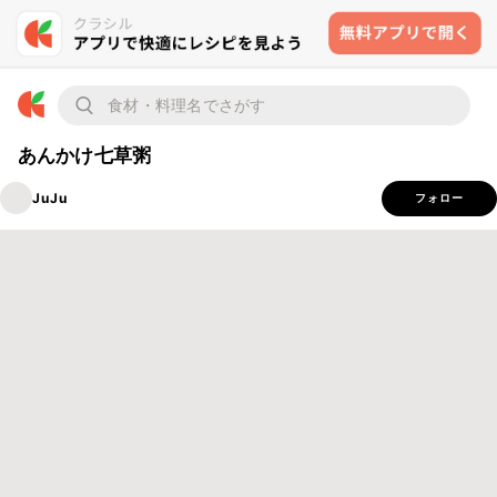
あんかけ七草粥
JuJu
フォロー