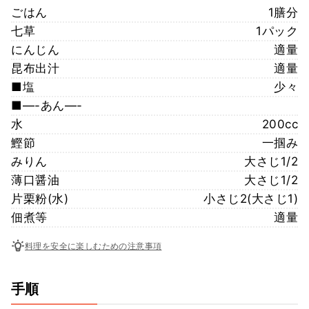
ごはん
1膳分
七草
1パック
にんじん
適量
昆布出汁
適量
■塩
少々
■—-あん—-
水
200cc
鰹節
一掴み
みりん
大さじ1/2
薄口醤油
大さじ1/2
片栗粉(水)
小さじ2(大さじ1)
佃煮等
適量
料理を安全に楽しむための注意事項
手順