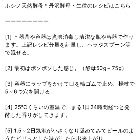
ホシノ天然酵母＊丹沢酵母・生種のレシピはこちら
ーーーーーーーー
[1] ＊器具や容器は煮沸消毒し清潔な瓶や容器で作り
ます。上記レシピ分量を計量し、ヘラやスプーン等
で混ぜる。
[2] 最初はボソボソした感じ。（酵母50g＋75g）
[3] 容器にラップをかけて口を輪ゴムで止め、楊枝で
5～6つ穴を開ける。
[4] 25℃くらいの室温で、まる1日24時間経つと発
酵した香りがしてきます。
[5] 1.5～2日気泡が小さくなり舐めてみてビールのよ
うなピリッとした味がしたら出来上がり。