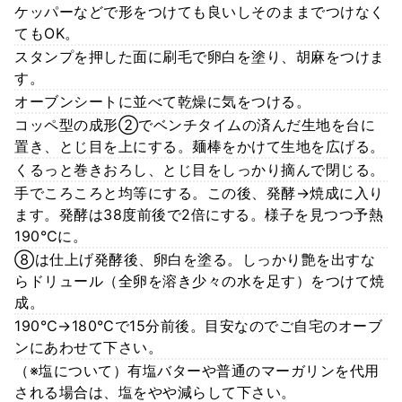
ケッパーなどで形をつけても良いしそのままでつけなく
てもOK。
スタンプを押した面に刷毛で卵白を塗り、胡麻をつけま
す。
オーブンシートに並べて乾燥に気をつける。
コッペ型の成形②でベンチタイムの済んだ生地を台に
置き、とじ目を上にする。麺棒をかけて生地を広げる。
くるっと巻きおろし、とじ目をしっかり摘んで閉じる。
手でころころと均等にする。この後、発酵→焼成に入り
ます。発酵は38度前後で2倍にする。様子を見つつ予熱
190℃に。
⑧は仕上げ発酵後、卵白を塗る。しっかり艶を出すな
らドリュール（全卵を溶き少々の水を足す）をつけて焼
成。
190℃→180℃で15分前後。目安なのでご自宅のオーブ
ンにあわせて下さい。
（※塩について）有塩バターや普通のマーガリンを代用
される場合は、塩をやや減らして下さい。