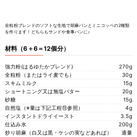
全粒粉ブレンドのソフトな生地で胡麻パンとミニコッペの2種類
を作ります！どちらもサンドや食事パンに♪
材料
（6＋6＝12個分）
強力粉(はるゆたかブレンド)
270g
全粒粉（またはライ麦でも）
30g
スキムミルク
15g
ショートニング又は無塩バター
20g
砂糖
15g
自然塩（※量は下記工程⑪参照）
4g
インスタントドライイースト
3.5g
仕込み水
200g
炒り胡麻（白又は黒・ケシの実などあれば）
適量