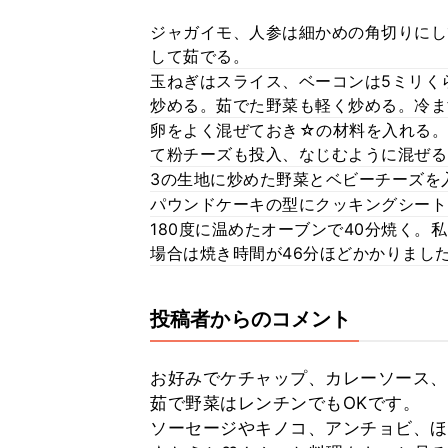
ジャガイモ、人参は細かめの角切りにし
して茹でる。
玉ねぎはスライス、ベーコンは5ミリく
炒める。茹でた野菜も軽く炒める。冷ま
卵をよく混ぜておき☆の材料を入れる。
て粉チーズも投入、なじむように混ぜる
3の生地に炒めた野菜とベビーチーズを
パウンドケーキの型にクッキングシート
180度に温めたオーブンで40分焼く。
場合は焼き時間が46分ほどかかりまし
投稿者からのコメント
お好みでケチャップ、カレーソース、
茹で野菜はレンチンでもOKです。
ソーセージやキノコ、アンチョビ、ほう