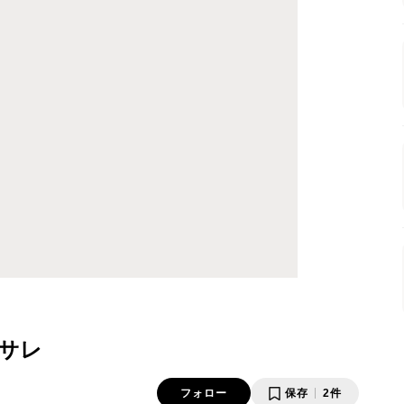
サレ
フォロー
保存
2件