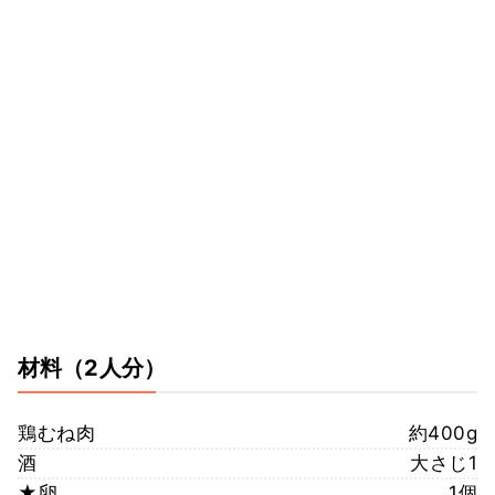
材料
（2人分）
鶏むね肉
約400g
酒
大さじ1
★卵
1個