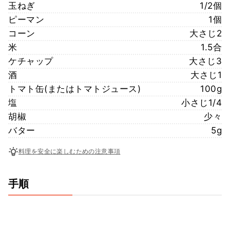
玉ねぎ
1/2個
ピーマン
1個
コーン
大さじ2
米
1.5合
ケチャップ
大さじ3
酒
大さじ1
トマト缶(またはトマトジュース)
100g
塩
小さじ1/4
胡椒
少々
バター
5g
料理を安全に楽しむための注意事項
手順