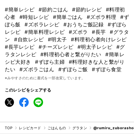
#簡単レシピ
#節約ごはん
#節約レシピ
#料理初
心者
#時短レシピ
#簡単ごはん
#ズボラ料理
#ず
ぼら飯
#ズボラレシピ
#おうちご飯記録
#ずぼら
レシピ
#簡単料理レシピ
#ズボラ
#長芋
#グラタ
ン
#自炊レシピ
#明太子
#料理初心者向けレシピ
#長芋レシピ
#チーズレシピ
#明太子レシピ
#グ
ラタンレシピ
#料理初心者と繋がりたい
#簡単レ
シピ大好き
#ずぼら主婦
#料理好きな人と繫がり
たい
#ズボラごはん
#ずぼらご飯
#ずぼら食堂
※みやすさのために書式を一部改変しています。
このレシピをシェアする
TOP
レシピカード
ごはんもの
グラタン
@rumiru_zuborash