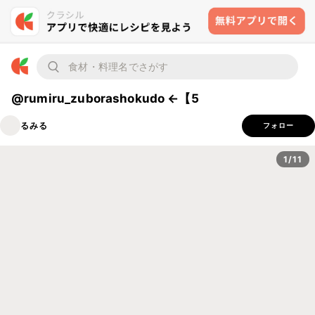
@rumiru_zuborashokudo ←【5
るみる
フォロー
1/11