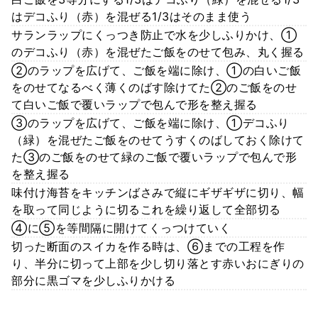
はデコふり（赤）を混ぜる1/3はそのまま使う
サランラップにくっつき防止で水を少しふりかけ、①
のデコふり（赤）を混ぜたご飯をのせて包み、丸く握る
②のラップを広げて、ご飯を端に除け、①の白いご飯
をのせてなるべく薄くのばす除けてた②のご飯をのせ
て白いご飯で覆いラップで包んで形を整え握る
③のラップを広げて、ご飯を端に除け、①デコふり
（緑）を混ぜたご飯をのせてうすくのばしておく除けて
た③のご飯をのせて緑のご飯で覆いラップで包んで形
を整え握る
味付け海苔をキッチンばさみで縦にギザギザに切り、幅
を取って同じように切るこれを繰り返して全部切る
④に⑤を等間隔に開けてくっつけていく
切った断面のスイカを作る時は、⑥までの工程を作
り、半分に切って上部を少し切り落とす赤いおにぎりの
部分に黒ゴマを少しふりかける