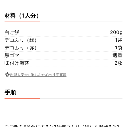
材料
（1人分）
白ご飯
200g
デコふり（緑）
1袋
デコふり（赤）
1袋
黒ゴマ
適量
味付け海苔
2枚
料理を安全に楽しむための注意事項
手順
白ご飯を3等分にする1/3はデコふり（緑）を混ぜる1/3