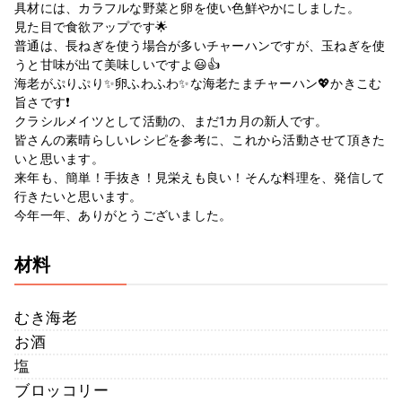
具材には、カラフルな野菜と卵を使い色鮮やかにしました。
見た目で食欲アップです🌟
普通は、長ねぎを使う場合が多いチャーハンですが、玉ねぎを使
うと甘味が出て美味しいですよ😃👍
海老がぷりぷり✨卵ふわふわ✨な海老たまチャーハン💖かきこむ
旨さです❗️
クラシルメイツとして活動の、まだ1カ月の新人です。
皆さんの素晴らしいレシピを参考に、これから活動させて頂きた
いと思います。
来年も、簡単！手抜き！見栄えも良い！そんな料理を、発信して
行きたいと思います。
今年一年、ありがとうございました。
材料
むき海老
お酒
塩
ブロッコリー