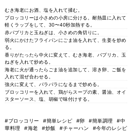
むき海老にお酒、塩を入れて揉む。
ブロッコリーは小さめの小房に分ける。耐熱皿に入れて
軽くラップをして、30〜40秒加熱する。
赤パプリカと玉ねぎは、小さめの角切りに。
弱火にかけたフライパンにごま油を入れて、生姜を炒め
る。
香りがたったら中火に変えて、むき海老、パプリカ、玉
ねぎを入れて炒める。
海老に火が通ったらごま油を追加して、溶き卵、ご飯を
入れて混ぜ合わせる。
強火に変えて、パラパラになるまで炒める。
ブロッコリーを入れて、鶏がらスープの素、醤油、オイ
スターソース、塩、胡椒で味付けする。
#ブロッコリー
#簡単レシピ
#卵
#簡単調理
#中
華料理
#海老
#炒飯
#チャーハン
#今年のレシピ