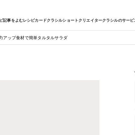
ピ
記事をよむ
レシピカード
クラシルショート
クリエイター
クラシルのサービ
力アップ食材で簡単タルタルサラダ