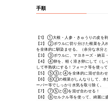
手順
【1】 ①大根・人参・きゅうりの皮を
【2】 ②ボウルに切り分けた根菜を入
を全体的に馴染ませる。（余分な水分と
【3】 ③ボウルに、マヨネーズ・納豆
【4】 ④卵を、軽く溶き卵にして（しっ
して半熟状にする！フォーク等を使って
【5】 ⑤③と④を全体的に混ぜ合わせ
【6】 ⑥②の根菜がしんなりして、水
ーパー等でしっかり水気を取り除く。
【7】 ⑦⑤と⑥を混ぜ合わせる！
【8】 ⑧セルクル等を使って、綺麗に