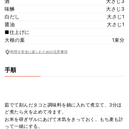
酒
大さじ3
味醂
大さじ3
白だし
大さじ1
醤油
大さじ1
■仕上げに
大根の葉
1束分
料理を安全に楽しむための注意事項
手順
茹でて刻んだタコと調味料を鍋に入れて煮立て、3分ほ
ど煮たら火を止めて冷ます。
お米を研ぎザルにあげて水気をきっておく。もち麦も計
って一緒にする。