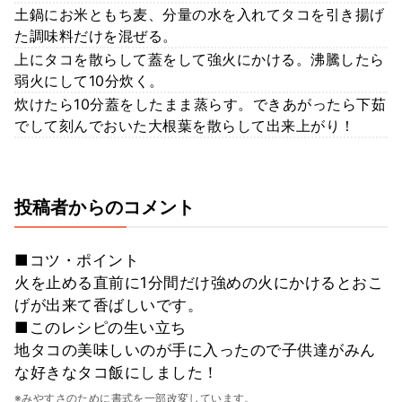
土鍋にお米ともち麦、分量の水を入れてタコを引き揚げ
た調味料だけを混ぜる。
上にタコを散らして蓋をして強火にかける。沸騰したら
弱火にして10分炊く。
炊けたら10分蓋をしたまま蒸らす。できあがったら下茹
でして刻んでおいた大根葉を散らして出来上がり！
投稿者からのコメント
■コツ・ポイント
火を止める直前に1分間だけ強めの火にかけるとおこ
げが出来て香ばしいです。
■このレシピの生い立ち
地タコの美味しいのが手に入ったので子供達がみん
な好きなタコ飯にしました！
※みやすさのために書式を一部改変しています。