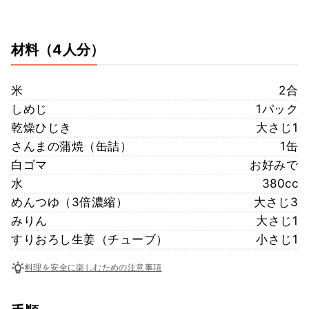
材料
（4人分）
米
2合
しめじ
1パック
乾燥ひじき
大さじ1
さんまの蒲焼（缶詰）
1缶
白ゴマ
お好みで
水
380cc
めんつゆ（3倍濃縮）
大さじ3
みりん
大さじ1
すりおろし生姜（チューブ）
小さじ1
料理を安全に楽しむための注意事項