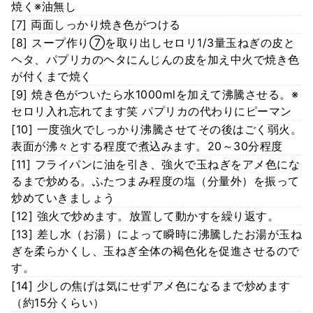
焼く※油無し
[7] 両面しっかり焼き色がつける
[8] スープ作り⑦を取り出しセロリ1/3量玉ねぎの皮と
ヘタ、パプリカのヘタにんじんの皮を加え中火で焼き色
が付くまで焼く
[9] 焼き色がついたら水1000mlを加えて沸騰させる。※
セロリ入れ忘れてます笑 パプリカの代わりにピーマン
[10] 一度強火でしっかり沸騰させてその後はごく弱火。
表面が沸々とする程度で煮込みます。20～30分程度
[11] フライパンに油を引き、強火で玉ねぎをアメ色にな
るまで炒める。ふたつまみ程度の塩（分量外）を振って
炒めていきましょう
[12] 強火で炒めます。放置して動かすを繰り返す。
[13] 差し水（お湯）によって瞬時に沸騰したお湯が玉ね
ぎを柔らかくし、玉ねぎ全体の褐色化を促進させるので
す。
[14] 少しの焦げは気にせずアメ色になるまで炒めます
（約15分くらい）