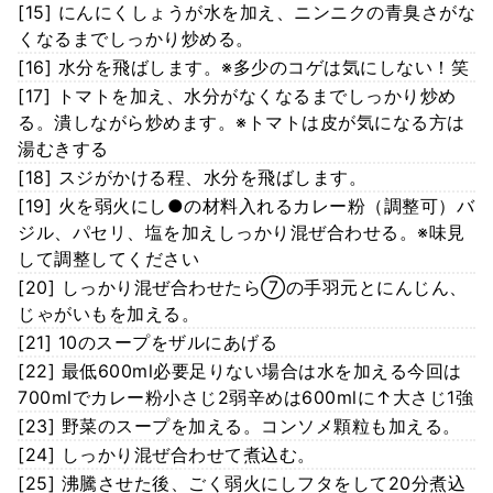
[15] にんにくしょうが水を加え、ニンニクの青臭さがな
くなるまでしっかり炒める。
[16] 水分を飛ばします。※多少のコゲは気にしない！笑
[17] トマトを加え、水分がなくなるまでしっかり炒め
る。潰しながら炒めます。※トマトは皮が気になる方は
湯むきする
[18] スジがかける程、水分を飛ばします。
[19] 火を弱火にし●の材料入れるカレー粉（調整可）バ
ジル、パセリ、塩を加えしっかり混ぜ合わせる。※味見
して調整してください
[20] しっかり混ぜ合わせたら⑦の手羽元とにんじん、
じゃがいもを加える。
[21] 10のスープをザルにあげる
[22] 最低600ml必要足りない場合は水を加える今回は
700mlでカレー粉小さじ2弱辛めは600mlに↑大さじ1強
[23] 野菜のスープを加える。コンソメ顆粒も加える。
[24] しっかり混ぜ合わせて煮込む。
[25] 沸騰させた後、ごく弱火にしフタをして20分煮込