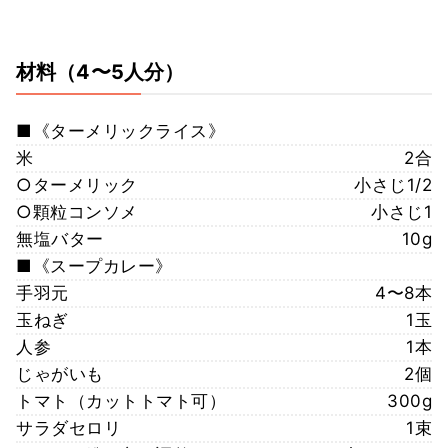
材料
（4〜5人分）
■《ターメリックライス》
米
2合
○ターメリック
小さじ1/2
○顆粒コンソメ
小さじ1
無塩バター
10g
■《スープカレー》
手羽元
4〜8本
玉ねぎ
1玉
人参
1本
じゃがいも
2個
トマト（カットトマト可）
300g
サラダセロリ
1束