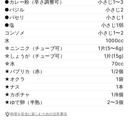
●カレー粉（辛さ調整可）
小さじ1〜3
●バジル
小さじ2
●パセリ
小さじ1
●塩
小さじ1弱
コンソメ
小さじ1〜2
水
1000cc
☆ニンニク（チューブ可）
1片(5〜6g)
☆しょうが（チューブ可）
1片(15g)
☆水
70cc
★パプリカ（赤）
1/2個
★オクラ
1袋
★ナス
1本
★カボチャ
1/8個
★ゆで卵（半熟）
2〜3個
料理を安全に楽しむための注意事項