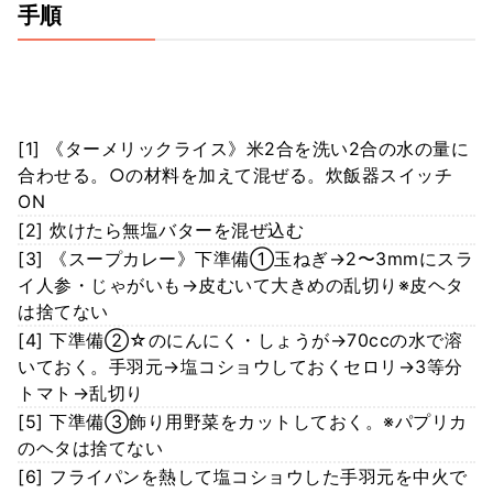
手順
[1] 《ターメリックライス》米2合を洗い2合の水の量に
合わせる。○の材料を加えて混ぜる。炊飯器スイッチ
ON
[2] 炊けたら無塩バターを混ぜ込む
[3] 《スープカレー》下準備①玉ねぎ→2〜3mmにスラ
イ人参・じゃがいも→皮むいて大きめの乱切り※皮ヘタ
は捨てない
[4] 下準備②☆のにんにく・しょうが→70ccの水で溶
いておく。手羽元→塩コショウしておくセロリ→3等分
トマト→乱切り
[5] 下準備③飾り用野菜をカットしておく。※パプリカ
のヘタは捨てない
[6] フライパンを熱して塩コショウした手羽元を中火で