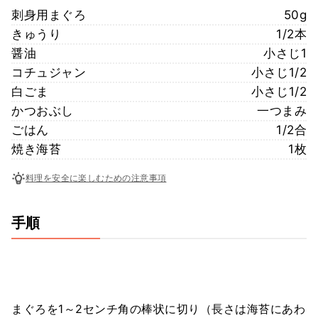
刺身用まぐろ
50g
きゅうり
1/2本
醤油
小さじ1
コチュジャン
小さじ1/2
白ごま
小さじ1/2
かつおぶし
一つまみ
ごはん
1/2合
焼き海苔
1枚
料理を安全に楽しむための注意事項
手順
まぐろを1～2センチ角の棒状に切り（長さは海苔にあわ