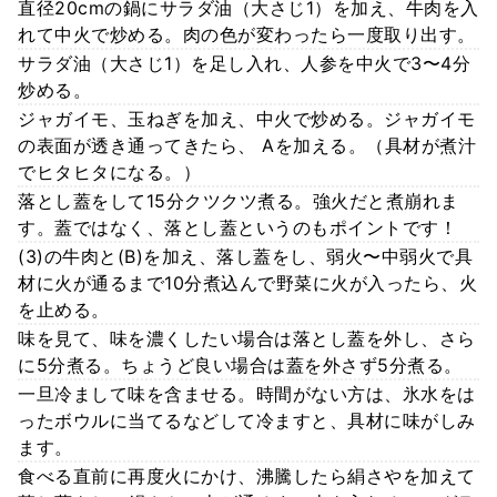
直径20cmの鍋にサラダ油（大さじ1）を加え、牛肉を入
れて中火で炒める。肉の色が変わったら一度取り出す。
サラダ油（大さじ1）を足し入れ、人参を中火で3〜4分
炒める。
ジャガイモ、玉ねぎを加え、中火で炒める。ジャガイモ
の表面が透き通ってきたら、 Aを加える。（具材が煮汁
でヒタヒタになる。）
落とし蓋をして15分クツクツ煮る。強火だと煮崩れま
す。蓋ではなく、落とし蓋というのもポイントです！
(3)の牛肉と(B)を加え、落し蓋をし、弱火〜中弱火で具
材に火が通るまで10分煮込んで野菜に火が入ったら、火
を止める。
味を見て、味を濃くしたい場合は落とし蓋を外し、さら
に5分煮る。ちょうど良い場合は蓋を外さず5分煮る。
一旦冷まして味を含ませる。時間がない方は、氷水をは
ったボウルに当てるなどして冷ますと、具材に味がしみ
ます。
食べる直前に再度火にかけ、沸騰したら絹さやを加えて