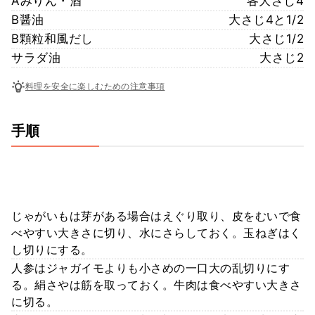
Aみりん・酒
各大さじ4
B醤油
大さじ4と1/2
B顆粒和風だし
大さじ1/2
サラダ油
大さじ2
料理を安全に楽しむための注意事項
手順
じゃがいもは芽がある場合はえぐり取り、皮をむいで食
べやすい大きさに切り、水にさらしておく。玉ねぎはく
し切りにする。
人参はジャガイモよりも小さめの一口大の乱切りにす
る。絹さやは筋を取っておく。牛肉は食べやすい大きさ
に切る。