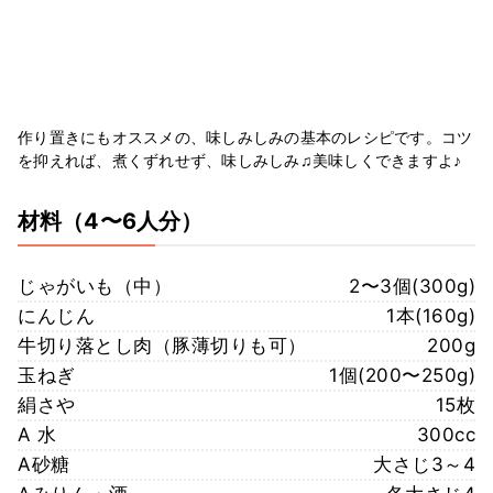
作り置きにもオススメの、味しみしみの基本のレシピです。コツ
を抑えれば、煮くずれせず、味しみしみ♫美味しくできますよ♪
材料
（4〜6人分）
じゃがいも（中）
2〜3個(300g)
にんじん
1本(160g)
牛切り落とし肉（豚薄切りも可）
200g
玉ねぎ
1個(200〜250g)
絹さや
15枚
A 水
300cc
A砂糖
大さじ3～4