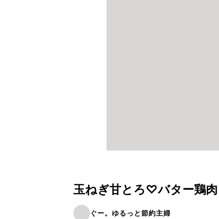
玉ねぎ甘とろ♡バター鶏肉
ぐー。ゆるっと節約主婦