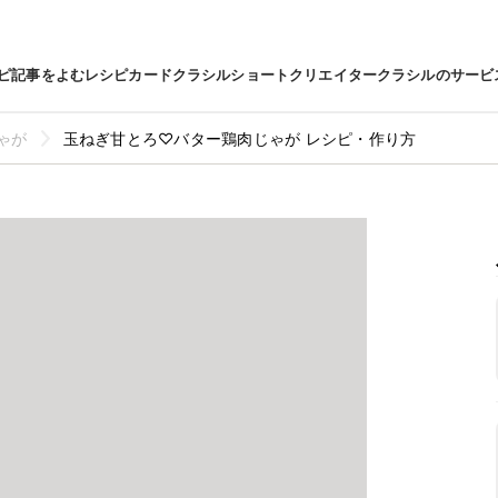
ピ
記事をよむ
レシピカード
クラシルショート
クリエイター
クラシルのサービ
ゃが
玉ねぎ甘とろ♡バター鶏肉じゃが レシピ・作り方