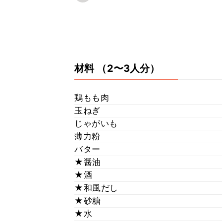
材料
（2〜3人分）
鶏もも肉
玉ねぎ
じゃがいも
薄力粉
バター
★醤油
★酒
★和風だし
★砂糖
★水