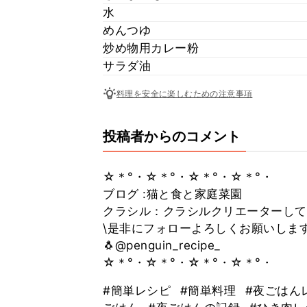
水
めんつゆ
炒め物用カレー粉
サラダ油
料理を安全に楽しむための注意事項
投稿者からのコメント
☆＊°・☆＊°・☆＊°・☆＊°・
ブログ :猫と食と家庭菜園
クラシル：クラシルクリエーターして
\是非にフォローよろしくお願いします
🐧@penguin_recipe_
☆＊°・☆＊°・☆＊°・☆＊°・
#簡単レシピ
#簡単料理
#夜ごはん