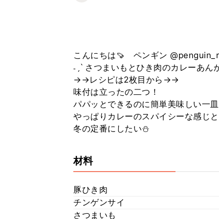
こんにちは🍠 ペンギン @penguin_r
˗ˏˋ さつまいもとひき肉のカレーあんか
→→レシピは2枚目から→→
味付は立ったの二つ！
パパッとできるのに簡単美味しい一皿
やっぱりカレーのスパイシーな感じと
冬の定番にしたい⛄️
材料
豚ひき肉
チンゲンサイ
さつまいも