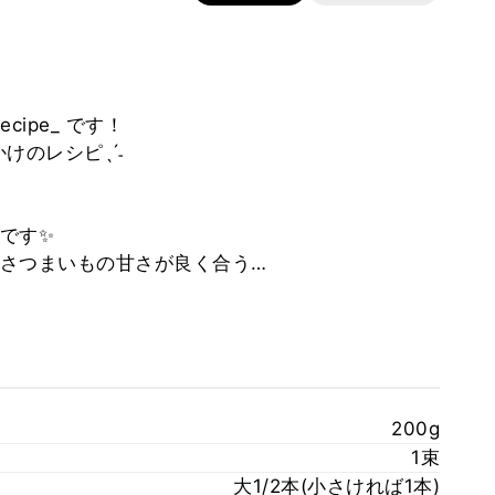
ecipe_ です！
けのレシピˎˊ˗
です✨
さつまいもの甘さが良く合う…
200g
1束
大1/2本(小さければ1本)