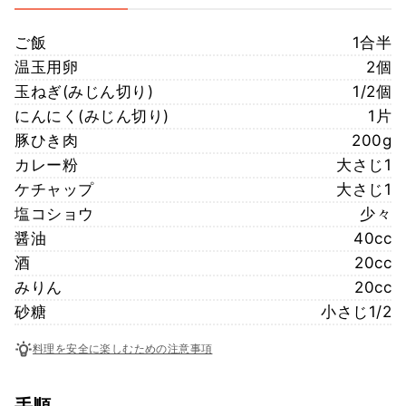
ご飯
1合半
温玉用卵
2個
玉ねぎ(みじん切り)
1/2個
にんにく(みじん切り)
1片
豚ひき肉
200g
カレー粉
大さじ1
ケチャップ
大さじ1
塩コショウ
少々
醤油
40cc
酒
20cc
みりん
20cc
砂糖
小さじ1/2
料理を安全に楽しむための注意事項
手順