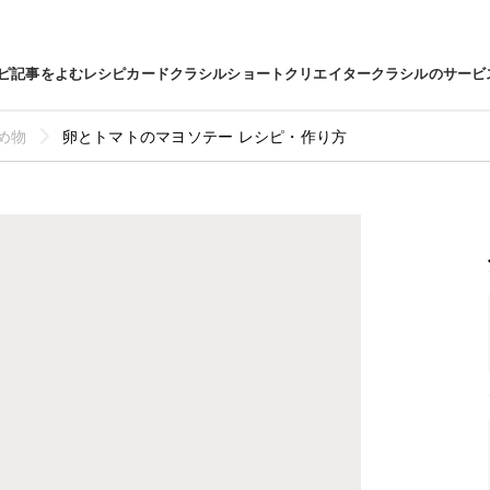
ピ
記事をよむ
レシピカード
クラシルショート
クリエイター
クラシルのサービ
め物
卵とトマトのマヨソテー レシピ・作り方