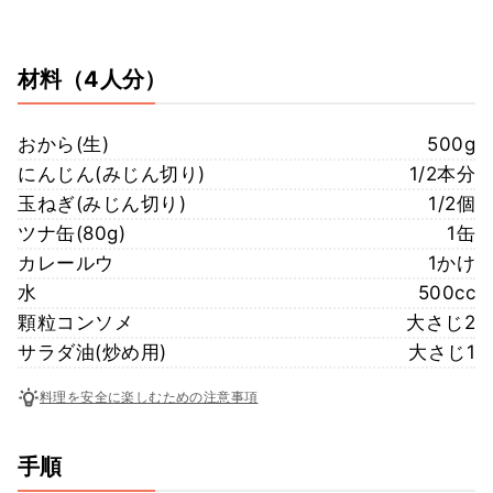
材料
（4人分）
おから(生)
500g
にんじん(みじん切り)
1/2本分
玉ねぎ(みじん切り)
1/2個
ツナ缶(80g)
1缶
カレールウ
1かけ
水
500cc
顆粒コンソメ
大さじ2
サラダ油(炒め用)
大さじ1
料理を安全に楽しむための注意事項
手順