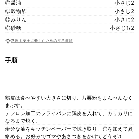
◎醤油
小さじ2
◎穀物酢
小さじ2
◎みりん
小さじ2
◎砂糖
小さじ1/2
料理を安全に楽しむための注意事項
手順
鶏皮は食べやすい大きさに切り、片栗粉をまんべんなく
まぶす。
テフロン加工のフライパンに鶏皮を入れて、カリカリに
なるまで焼く。
余分な油をキッチンペーパーで拭き取り、◎を加えて煮
絡める。お好みでゴマやあさつきをかけてどうぞ♫