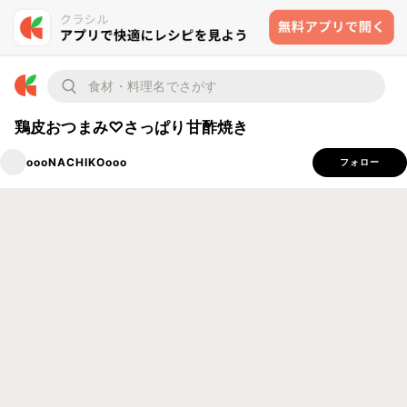
鶏皮おつまみ♡さっぱり甘酢焼き
oooNACHIKOooo
フォロー