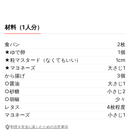
材料
（1人分）
食パン
2枚
★ゆで卵
1個
★粒マスタード（なくてもいい）
1cm
★マヨネーズ
大さじ1
から揚げ
3個
○醤油
大さじ1
○砂糖
小さじ2
○胡椒
少々
レタス
4枚程度
マヨネーズ
小さじ1
料理を安全に楽しむための注意事項