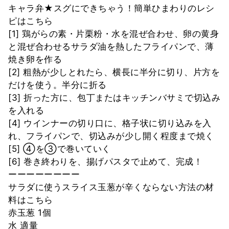
キャラ弁★スグにできちゃう！簡単ひまわりのレシ
ピはこちら
[1] 鶏がらの素・片栗粉・水を混ぜ合わせ、卵の黄身
と混ぜ合わせるサラダ油を熱したフライパンで、薄
焼き卵を作る
[2] 粗熱が少しとれたら、横長に半分に切り、片方を
だけを使う。半分に折る
[3] 折った方に、包丁またはキッチンバサミで切込み
を入れる
[4] ウインナーの切り口に、格子状に切り込みを入
れ、フライパンで、切込みが少し開く程度まで焼く
[5] ④を③で巻いていく
[6] 巻き終わりを、揚げパスタで止めて、完成！
ーーーーーーーー
サラダに使うスライス玉葱が辛くならない方法の材
料はこちら
赤玉葱 1個
水 適量