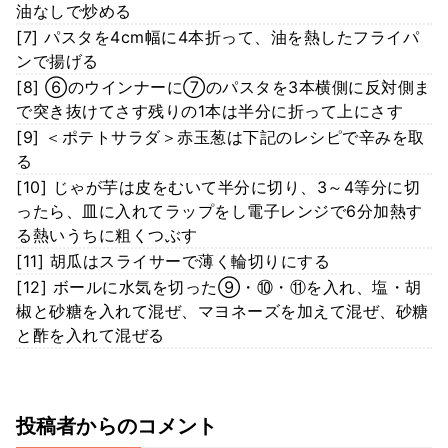
油なしで炒める
[7] パスタを4cm幅に4本折って、油を熱したフライパ
ンで揚げる
[8] ⑥のウインナーに⑦のパスタを3本横側に反対側ま
で突き抜けてさす残りの1本は半分に折って上にさす
[9] ＜ポテトサラダ＞赤玉葱は下記のレシピで辛みを取
る
[10] じゃが芋は皮をむいて半分に切り、3～4等分に切
ったら、皿に入れてラップをし電子レンジで6分加熱す
る熱いうちに粗くつぶす
[11] 胡瓜はスライサーで薄く輪切りにする
[12] ボールに水気を切った⑨・⑩・⑪を入れ、塩・胡
椒と砂糖を入れて混ぜ、マヨネーズを加えて混ぜ、砂糖
と酢を入れて混ぜる
投稿者からのコメント