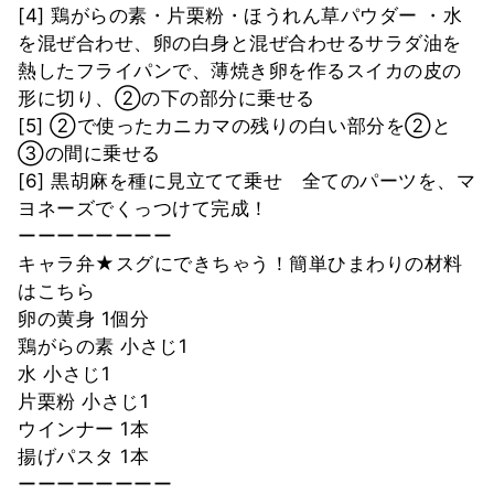
[4] 鶏がらの素・片栗粉・ほうれん草パウダー ・水
を混ぜ合わせ、卵の白身と混ぜ合わせるサラダ油を
熱したフライパンで、薄焼き卵を作るスイカの皮の
形に切り、②の下の部分に乗せる
[5] ②で使ったカニカマの残りの白い部分を②と
③の間に乗せる
[6] 黒胡麻を種に見立てて乗せ 全てのパーツを、マ
ヨネーズでくっつけて完成！
ーーーーーーーー
キャラ弁★スグにできちゃう！簡単ひまわりの材料
はこちら
卵の黄身 1個分
鶏がらの素 小さじ1
水 小さじ1
片栗粉 小さじ1
ウインナー 1本
揚げパスタ 1本
ーーーーーーーー