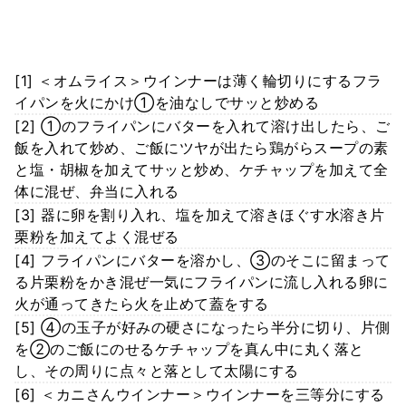
[1] ＜オムライス＞ウインナーは薄く輪切りにするフラ
イパンを火にかけ①を油なしでサッと炒める
[2] ①のフライパンにバターを入れて溶け出したら、ご
飯を入れて炒め、ご飯にツヤが出たら鶏がらスープの素
と塩・胡椒を加えてサッと炒め、ケチャップを加えて全
体に混ぜ、弁当に入れる
[3] 器に卵を割り入れ、塩を加えて溶きほぐす水溶き片
栗粉を加えてよく混ぜる
[4] フライパンにバターを溶かし、③のそこに留まって
る片栗粉をかき混ぜ一気にフライパンに流し入れる卵に
火が通ってきたら火を止めて蓋をする
[5] ④の玉子が好みの硬さになったら半分に切り、片側
を②のご飯にのせるケチャップを真ん中に丸く落と
し、その周りに点々と落として太陽にする
[6] ＜カニさんウインナー＞ウインナーを三等分にする