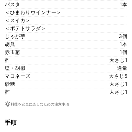
パスタ
1本
＜ひまわりウインナー＞
＜スイカ＞
＜ポテトサラダ＞
じゃが芋
3個
胡瓜
1本
赤玉葱
1個
酢
大さじ1
塩・胡椒
適量
マヨネーズ
大さじ5
砂糖
大さじ1
酢
大さじ1
料理を安全に楽しむための注意事項
手順