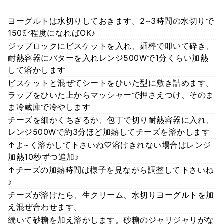
ヨーグルトは水切りしておきます。2~3時間の水切りで
150㌘程度になればOK♪
ジップロックにビスケットを入れ、麺棒で叩いて砕き、
耐熱容器にバターを入れレンジ500Wで1分くらい加熱
して溶かします
ビスケットと混ぜてシートをひいた型に敷き詰めます。
ラップをひいた上からマッシャーで押さえつけ、そのま
ま冷蔵庫で冷やします
チーズを細かくちぎるか、包丁で切り耐熱容器に入れ、
レンジ500Wで約3分ほど加熱してチーズを溶かします
↑よ~く溶かして下さいね♡溶けきれない場合はレンジ
加熱10秒ずつ追加♪
↑チーズの加熱時間は様子を見ながら調整して下さいね
♪
チーズが溶けたら、生クリーム、水切りヨーグルトを加
え混ぜ合わせます。
続いて砂糖を加え溶かします。砂糖のジャリジャリがな