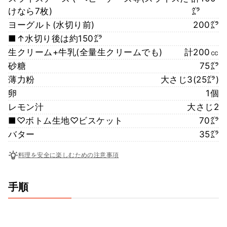
けなら7枚)
㌘
ヨーグルト(水切り前)
200㌘
■↑水切り後は約150㌘
生クリーム+牛乳(全量生クリームでも)
計200㏄
砂糖
75㌘
薄力粉
大さじ3(25㌘)
卵
1個
レモン汁
大さじ2
■♡ボトム生地♡ビスケット
70㌘
バター
35㌘
料理を安全に楽しむための注意事項
手順