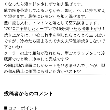
くなったら溶き卵を少しずつ加え混ぜます。
薄力粉を茶漉しでふるいながら、加え、ヘラに持ち変え
て混ぜます。最後にレモン汁を加え混ぜます。
型に流し入れ、トントンと落として空気抜きします。
170℃に予熱したオーブンで45分焼いたら出来上がり！
焼き上がりは、中心に竹串を刺したらとろとろ生っぽい
ですが、冷めたら固まるので大丈夫♡追加焼きしないで
下さいね♪
クーラーの上で粗熱が取れたら、型ごとラップをして冷
蔵庫でひと晩、冷やして完成です♡
今回は型の底面にしかシートをひきませんでしたが、型
の傷み防止に側面にも引いた方がベスト♡
投稿者からのコメント
■コツ・ポイント