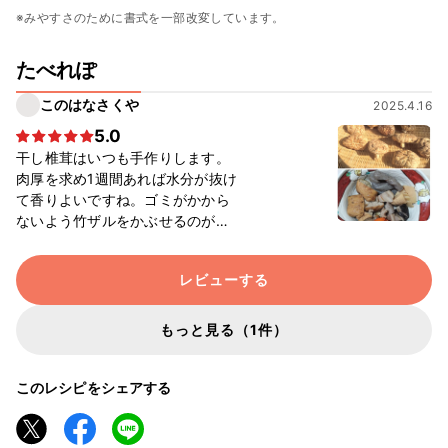
※みやすさのために書式を一部改変しています。
たべれぽ
このはなさくや
2025.4.16
5.0
干し椎茸はいつも手作りします。
肉厚を求め1週間あれば水分が抜け
て香りよいですね。ゴミがかから
ないよう竹ザルをかぶせるのがコ
ツです。適宜上下を入れ替えま
す。 季節のたけのこ、しいたけ、
レビューする
こんにゃく、人参にほどよく味が
しみて美味しかったです。
もっと見る（1件）
このレシピをシェアする