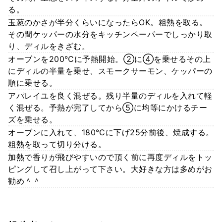
る。
玉葱のかさが半分くらいになったらOK。粗熱を取る。
その間ケッパーの水分をキッチンペーパーでしっかり取
り、ディルをきざむ。
オーブンを200℃に予熱開始。②に④を乗せるその上
にディルの半量を乗せ、スモークサーモン、ケッパーの
順に乗せる。
アパレイユを良く混ぜる。残り半量のディルを入れて軽
く混ぜる。予熱が完了してから⑤に均等にかけるチー
ズを乗せる。
オーブンに入れて、180℃に下げ25分前後、焼成する。
粗熱を取って切り分ける。
加熱で香りが飛びやすいので頂く前に再度ディルをトッ
ピングして召し上がって下さい。大好きな方は多めがお
勧め＾＾