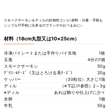
スモークサーモン＆ディルの好相性コンビ♪材料・分量・手順も
シンプル♡手軽に出来るのでランチやおつまみに♪
材料
（18cm丸型又は10×25cm）
冷凍パイシートまたは手作りパイ生地
1枚
玉葱
4分の1個
スモークサーモン
50g
ｸﾞﾘｴｰﾙﾁｰｽﾞ（又はとろける系ﾁｰｽﾞ）
20g
ケッパー
（30粒位）大さじ1強
ディル
（※下記ｺﾂ参照）2～3g
※ディル
あれば飾りや仕上げに少々
全卵
1個
牛乳
50g