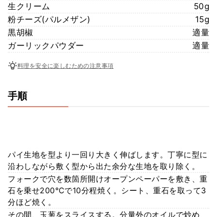
生クリーム
50g
粉チーズ(パルメザン)
15g
黒胡椒
適量
ガーリックパウダー
適量
料理を安全に楽しむための注意事項
手順
パイ生地を型より一回り大きく伸ばします。丁寧に型に
沿わしながら敷く型から出た余分な生地を取り除く。
フォークで穴を数箇所開けオープンペーパーを敷き、重
石を乗せ200℃で10分程焼く。シート、重石を取って3
分ほど焼く。
その間、玉葱をスライスする。分量外のオイルで炒め