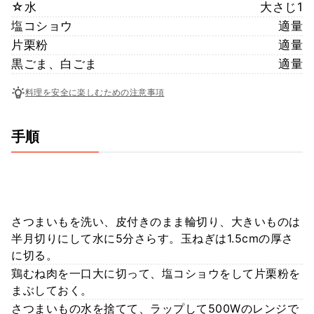
☆水
大さじ1
塩コショウ
適量
片栗粉
適量
黒ごま、白ごま
適量
料理を安全に楽しむための注意事項
手順
さつまいもを洗い、皮付きのまま輪切り、大きいものは
半月切りにして水に5分さらす。玉ねぎは1.5cmの厚さ
に切る。
鶏むね肉を一口大に切って、塩コショウをして片栗粉を
まぶしておく。
さつまいもの水を捨てて、ラップして500Wのレンジで