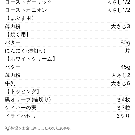
ローストガーリック
大さじ1/2
ローストオニオン
大さじ1/2
【まぶす用】
薄力粉
大さじ3
【焼く用】
バター
80g
にんにく(薄切り)
1片
【ホワイトクリーム】
バター
45g
薄力粉
大さじ2
牛乳
大さじ6
【トッピング】
黒オリーブ(輪切り)
各4枚
ケイパーの実
各3粒
ドライパセリ
2ふり
料理を安全に楽しむための注意事項