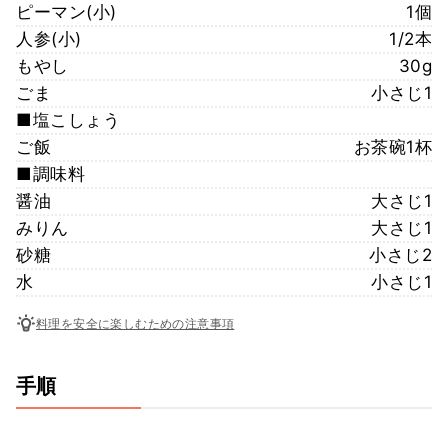
ピーマン(小)
1個
人参(小)
1/2本
もやし
30g
ごま
小さじ1
■塩こしょう
ご飯
お茶碗1杯
■調味料
醤油
大さじ1
みりん
大さじ1
砂糖
小さじ2
水
小さじ1
料理を安全に楽しむための注意事項
手順