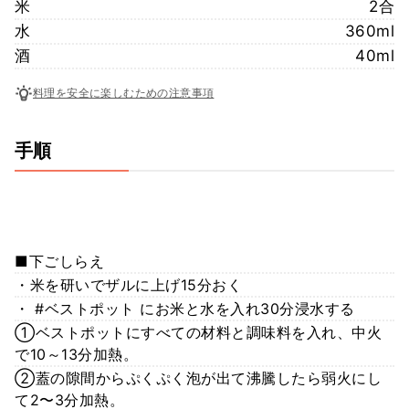
米
2合
水
360ml
酒
40ml
料理を安全に楽しむための注意事項
手順
■下ごしらえ
・米を研いでザルに上げ15分おく
・ #ベストポット にお米と水を入れ30分浸水する
①ベストポットにすべての材料と調味料を入れ、中火
で10～13分加熱。
②蓋の隙間からぷくぷく泡が出て沸騰したら弱火にし
て2〜3分加熱。