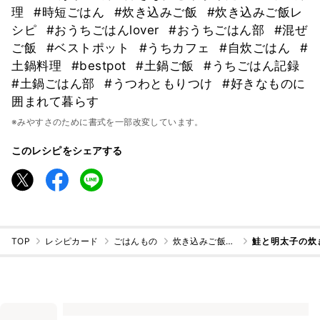
理
#時短ごはん
#炊き込みご飯
#炊き込みご飯レ
シピ
#おうちごはんlover
#おうちごはん部
#混ぜ
ご飯
#ベストポット
#うちカフェ
#自炊ごはん
#
土鍋料理
#bestpot
#土鍋ご飯
#うちごはん記録
#土鍋ごはん部
#うつわともりつけ
#好きなものに
囲まれて暮らす
※みやすさのために書式を一部改変しています。
このレシピをシェアする
TOP
レシピカード
ごはんもの
炊き込みご飯・混ぜご飯
鮭と明太子の炊