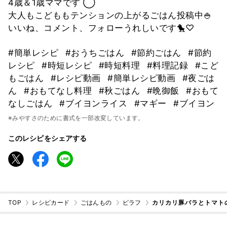
4歳＆1歳ママです ◯
大人もこどももテンションの上がるごはん投稿中🍚
いいね、コメント、フォローうれしいです🐤♡
#簡単レシピ
#おうちごはん
#節約ごはん
#節約
レシピ
#時短レシピ
#時短料理
#料理記録
#こど
もごはん
#レシピ動画
#簡単レシピ動画
#夜ごは
ん
#おもてなし料理
#秋ごはん
#晩御飯
#おもて
なしごはん
#ブイヨンライス
#マギー
#ブイヨン
※みやすさのために書式を一部改変しています。
このレシピをシェアする
TOP
レシピカード
ごはんもの
ピラフ
カリカリ豚バラとトマトの