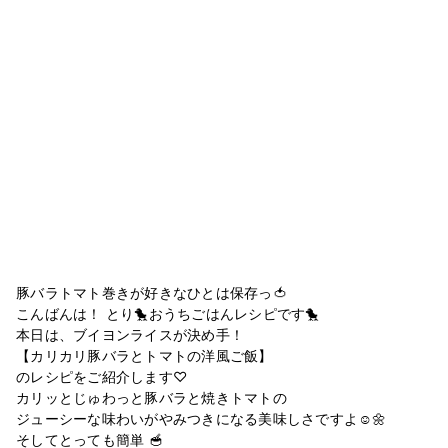
豚バラトマト巻きが好きなひとは保存っ🍅
こんばんは！ とり🐤おうちごはんレシピです🐤
本日は、ブイヨンライスが決め手！
【カリカリ豚バラとトマトの洋風ご飯】
のレシピをご紹介します♡
カリッとじゅわっと豚バラと焼きトマトの
ジューシーな味わいがやみつきになる美味しさですよ☺️🌼
そしてとっても簡単 🥣