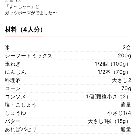
「よっしゃー」と
ガッツポーズがでました〜
材料
（4人分）
米
2合
シーフードミックス
200g
玉ねぎ
1/2個（100g）
にんじん
1/2本（70g）
料理酒
大さじ2
コーン
70g
コンソメ
1個(顆粒小さじ2）
塩・こしょう
適量
しょうゆ
小さじ1/4
バター
大さじ1強（15g）
あればパセリ
適量