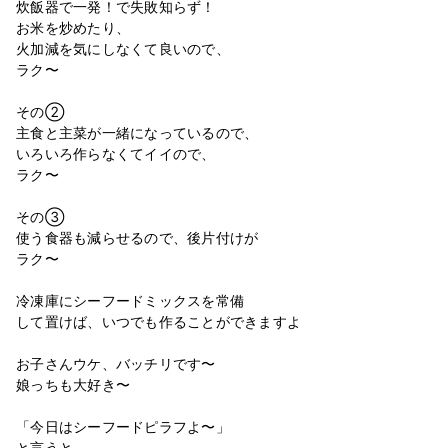
炊飯器で一発！で失敗知らず！
お米を炒めたり、
火加減を気にしなくて良いので、
ラク〜
その②
主食と主菜が一緒になっているので、
いろいろ作らなくてイイので、
ラク〜
その③
使う食器も減らせるので、後片付けが
ラク〜
冷凍庫にシーフードミックスを常備
して置けば、いつでも作ることができますよ
お子さんウケ、バッチリです〜
娘っちも大好き〜
「今日はシーフードピラフよ〜」
と言うと、