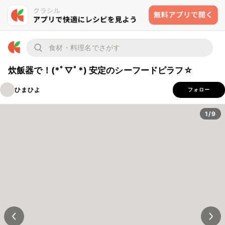
炊飯器で！(*ﾟ▽ﾟ*) 安定のシーフードピラフ☆
ひまひよ
フォロー
1/9