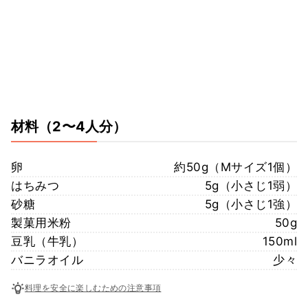
材料
（2〜4人分）
卵
約50g（Mサイズ1個）
はちみつ
5g（小さじ1弱）
砂糖
5g（小さじ1強）
製菓用米粉
50g
豆乳（牛乳）
150ml
バニラオイル
少々
料理を安全に楽しむための注意事項