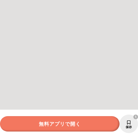
1
無料アプリで開く
保存