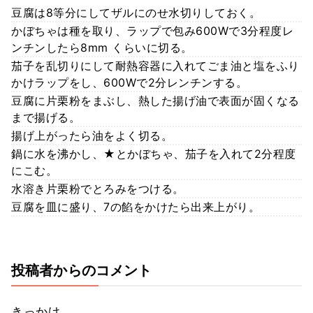
豆腐は8等分にしてザルにのせ水切りしておく。
かぼちゃは種を取り、ラップで包み600Wで3分程度レ
ンチンしたら8mm くらいに切る。
茄子を乱切りにして耐熱容器に入れてごま油と塩をふり
かけラップをし、600Wで2分レンチンする。
豆腐に片栗粉をまぶし、熱した揚げ油で表面が固くなる
まで揚げる。
揚げ上がったら油をよく切る。
鍋に水を沸かし、★とかぼちゃ、茄子を入れて2分程度
にこむ。
水溶き片栗粉でとろみをつける。
豆腐を皿に盛り、7の餡をかけたら出来上がり。
投稿者からのコメント
きっかけ