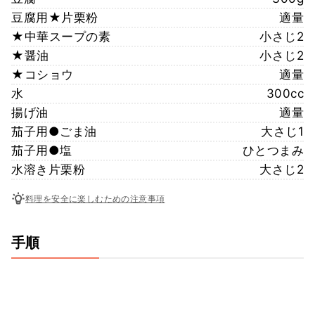
豆腐用★片栗粉
適量
★中華スープの素
小さじ2
★醤油
小さじ2
★コショウ
適量
水
300cc
揚げ油
適量
茄子用●ごま油
大さじ1
茄子用●塩
ひとつまみ
水溶き片栗粉
大さじ2
料理を安全に楽しむための注意事項
手順