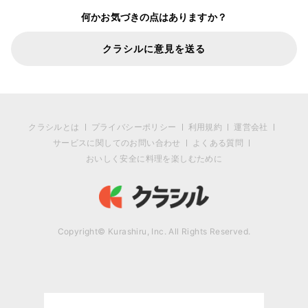
何かお気づきの点はありますか？
クラシルに意見を送る
クラシルとは
プライバシーポリシー
利用規約
運営会社
サービスに関してのお問い合わせ
よくある質問
おいしく安全に料理を楽しむために
Copyright© Kurashiru, Inc. All Rights Reserved.