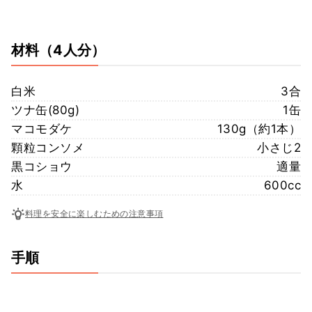
材料
（4人分）
白米
3合
ツナ缶(80g)
1缶
マコモダケ
130g（約1本）
顆粒コンソメ
小さじ2
黒コショウ
適量
水
600cc
料理を安全に楽しむための注意事項
手順