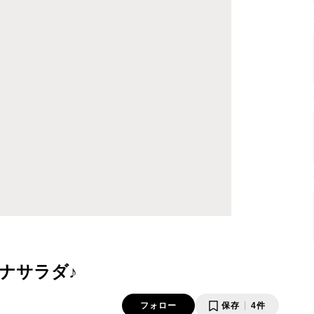
ナサラダ♪
フォロー
保存
4件