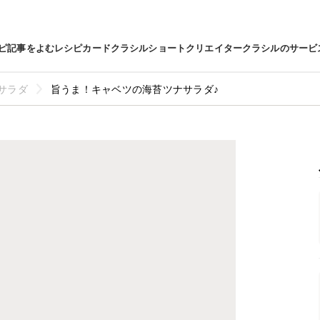
ピ
記事をよむ
レシピカード
クラシルショート
クリエイター
クラシルのサービ
サラダ
旨うま！キャベツの海苔ツナサラダ♪