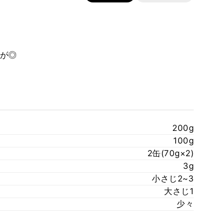
が◎
200g
100g
2缶(70g×2)
3g
小さじ2~3
大さじ1
少々