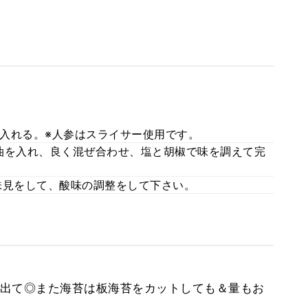
入れる。※人参はスライサー使用です。
油を入れ、良く混ぜ合わせ、塩と胡椒で味を調えて完
味見をして、酸味の調整をして下さい。
出て◎また海苔は板海苔をカットしても＆量もお