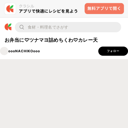
お弁当に♡ツナマヨ詰めちくわ♡カレー天
oooNACHIKOooo
フォロー